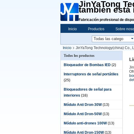
JinYaTong Tec
también está 
Fabricación profesional de dispo
Inicio
Productos
Sobre noso
Inicio
JinYaTong Technology(china) Co., Ltd
Todos los productos
Lí
Bloqueador de Bombas IED
(2)
Ji
Of
Interruptores de señal portátiles
bo
de
(25)
Bloqueadores de señal para
interiores
(16)
Módulo Anti Dron-30W
(13)
Módulo Anti Dron-50W
(13)
Módulo anti-drones 100W
(13)
Módulo Anti Dron-150W
(13)