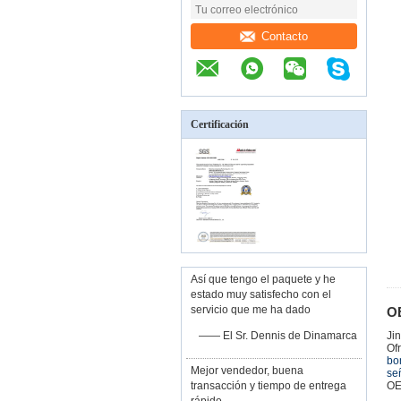
Contacto
Certificación
Así que tengo el paquete y he
estado muy satisfecho con el
servicio que me ha dado
O
—— El Sr. Dennis de Dinamarca
Ji
Of
bo
Mejor vendedor, buena
se
transacción y tiempo de entrega
OE