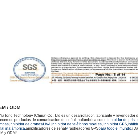
EM / ODM
nYaTong Technology (China) Co., Ltd es un desarrollador, fabricante y revendedor de
recemos productos de comunicación de señal inalámbrica como
inhibidor de prisi
mbas
,
inhibidor de drones/UVA
,
inhibidor de teléfonos móviles
,
inhibidor GPS
,
inhibi
ñal inalámbrica,
amplificadores de señal
y
rastreadores GPS
para todo el mundo.
¡Da
M y ODM!