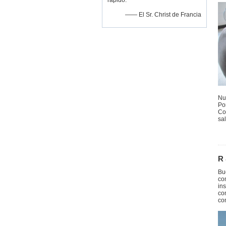
rápido.
—— El Sr. Christ de Francia
Nu
Po
Co
sa
R
Bu
co
in
co
co