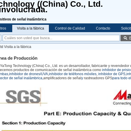
hnology ((China) Co., Ltd.
involucrada.
sitivos de señal inalámbrica
tros
Visita a la fábrica
Control de Calidad
Contacto
Solici
 Visita a la fábrica
nea de Producción
nYaTong Technology (China) Co., Ltd. es un desarrollador, fabricante y revendedor d
recemos productos de comunicación de señal inalámbrica como
inhibidor de prisi
mbas
,
inhibidor de drones/UVA
,
inhibidor de teléfonos móviles
,
inhibidor de GPS
,
inh
tector de señal inalámbrica,
amplificadores de señal
y
rastreadores GPS
para todo e