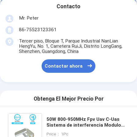
Contacto
Mr. Peter
86-75523123361
Tercer piso, Bloque T, Parque Industrial NanLian
HengYu, No. 1, Carretera RuiJi, Distrito LongGang,
Shenzhen, Guangdong, China
Contactar ahora
Obtenga El Mejor Precio Por
50W 800-950MHz Fpv Uav C-Uas
Sistema de interferencia Modulo
anti-drones con amplificador de
Price： 1Pc
potencia de RF y GaN y protector de