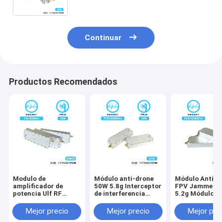
aislamiento
Continuar
Productos Recomendados
Modulo de
Módulo anti-drone
Módulo Anti-D
amplificador de
50W 5.8g Interceptor
FPV Jammer 
potencia Ulf RF
de interferencia
5.2g Módulo d
personalizable de
bloqueando el
Bloqueo de Señ
50W Modulo de 100-
módulo de
Antidrone con
Mejor precio
Mejor precio
Mejor pre
200MHz Contador de
interferencia anti-
Protector de