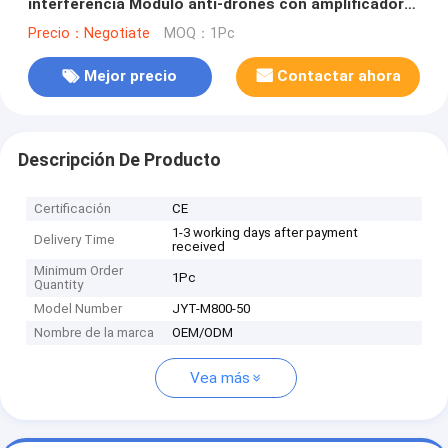
interferencia Modulo anti-drones con amplificador
de potencia de RF y GaN y protector de aislamiento
Precio：Negotiate
MOQ：1Pc
Mejor precio
Contactar ahora
Descripción De Producto
Certificación
CE
1-3 working days after payment
Delivery Time
received
Minimum Order
1Pc
Quantity
Model Number
JYT-M800-50
Nombre de la marca
OEM/ODM
Vea más