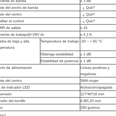
riente en banda
≤ 3 dB
ste del ancho de banda
- ¿ Qué?
ste del centro
- ¿ Qué?
ilitar el control
- ¿ Qué?
R de salida
≤ 15
riente de trabajo@+28V dc
≤ 4,2 A
eba de baja y alta
Temperatura de trabajo
-20 ~ + 65 °C
peratura
Obtenga estabilidad
± 1 dB
Estabilidad de potencia
± 1 dB
rto de alimentación
Líneas positivas y
negativas
ste del centro
SMA-mujer
 de indicador LED
Activación/apagada
mensión
117*40*18 mm
año del tornillo
4-Ø3,20 mm
so
180 gramos
Qué?