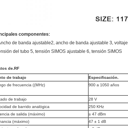
incipales componentes:
Ancho de banda ajustable
2, ancho de banda ajustable 3, voltaje
nsión del tubo 5, tensión SIMOS ajustable 6, tensión SIMOS
tos de.RF
to de trabajo
Especificación.
go de frecuencia ((MHz)
900 a 1050 años
tado de trabajo
28 V
ocidad de barrido analógica
250 KHz
encia de salida (máximo)
≥ 47 dBm
nancia (máximo)
47 ± 1 dB