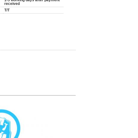
1-3 working days after payment
received
T/T