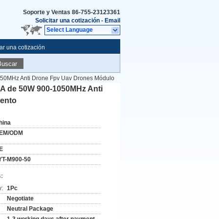
Soporte y Ventas
86-755-23123361
Solicitar una cotización
-
Email
Select Language
tar una cotización
Buscar
1050MHz Anti Drone Fpv Uav Drones Módulo
 PA de 50W 900-1050MHz Anti
iento
hina
EM/ODM
E
YT-M900-50
:
y:
1Pc
Negotiate
Neutral Package