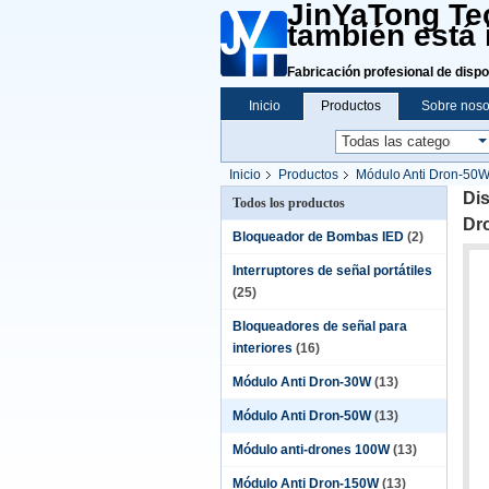
JinYaTong Tec
también está 
Fabricación profesional de dispo
Inicio
Productos
Sobre noso
Inicio
Productos
Módulo Anti Dron-50
con GaN y protector de aislamiento
Dis
Todos los productos
Dr
Bloqueador de Bombas IED
(2)
Interruptores de señal portátiles
(25)
Bloqueadores de señal para
interiores
(16)
Módulo Anti Dron-30W
(13)
Módulo Anti Dron-50W
(13)
Módulo anti-drones 100W
(13)
Módulo Anti Dron-150W
(13)