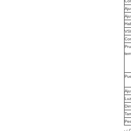
Cor
Aju
Aju
Hab
VSW
Cor
Pru
tem
Pue
Aju
Luz
Di
Tam
Pe
- ¿ 