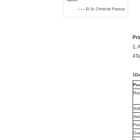
rápido.
—— El Sr. Christ de Francia
Pr
1, 
4Te
1Da
Pun
Ran
Vol
Vel
Pot
Ga