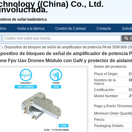
hnology ((China) Co., Ltd.
involucrada.
sitivos de señal inalámbrica
tros
Visita a la fábrica
Control de Calidad
Contacto
Solici
W
Dispositivo de bloqueo de señal de amplificador de potencia PA de 50W 900-
positivo de bloqueo de señal de amplificador de potencia
one Fpv Uav Drones Módulo con GaN y protector de aislam
Datos del producto:
Place of Origin:
C
Nombre de la
O
marca:
Certificación:
C
Model Number:
J
Pago y Envío Términos
Minimum Order Quantit
Precio:
Packaging Details: