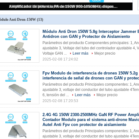
Módulo Anti Dron 150W 5.8g Interceptor Jammer Bloqueo Antidron con GAN y Protector de Aislamiento
dulo Anti Dron-150W
(13)
Módulo Anti Dron 150W 5.8g Interceptor Jammer 
Antidron con GAN y Protector de Aislamiento
Parámetros del producto Componentes principales: 1, A
ajustable 3, Voltaje del tubo del controlador ajustable 4, 
Voltaje GAN ...
Leer más
Mejor precio
2025-02-08 17:24:02
Fpv Modulo de interferencia de drones 150W 5.2g
interferencia de señal de drones con GAN y protec
Parámetros del producto Principales componentes: 1, A
ajustable 3, voltaje del conductor del tubo ajustable 4Te
6, tensión del ...
Leer más
Mejor precio
2025-02-08 17:20:53
2.4G 4G 150W 2300-2500MHz GaN RF Power Amplif
Contador Modulo para el sistema anti-drone Mavic
Autel Anti Fpv con protector de aislamiento
Parámetros del producto Principales componentes: 1, A
ajustable 3, voltaje del conductor del tubo ajustable 4Te