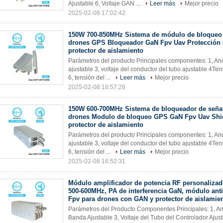
Ajustable 6, Voltaje GAN ...
Leer más
Mejor precio
2025-02-08 17:02:42
150W 700-850MHz Sistema de módulo de bloqueo d
drones GPS Bloqueador GaN Fpv Uav Protección
protector de aislamiento
Parámetros del producto Principales componentes: 1, A
ajustable 3, voltaje del conductor del tubo ajustable 4Te
6, tensión del ...
Leer más
Mejor precio
2025-02-08 16:57:26
150W 600-700MHz Sistema de bloqueador de señal
drones Modulo de bloqueo GPS GaN Fpv Uav Shi
protector de aislamiento
Parámetros del producto Principales componentes: 1, A
ajustable 3, voltaje del conductor del tubo ajustable 4Te
6, tensión del ...
Leer más
Mejor precio
2025-02-08 16:52:31
Módulo amplificador de potencia RF personaliza
500-600MHz, PA de interferencia GaN, módulo ant
Fpv para drones con GAN y protector de aislamie
Parámetros del Producto Componentes Principales: 1, A
Banda Ajustable 3, Voltaje del Tubo del Controlador Ajust