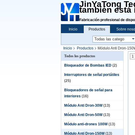
JinYaTong Tec
también está 
Fabricación profesional de dispo
Inicio
Productos
Sobre noso
Inicio
Productos
Módulo Anti Dron-150
Todos los productos
1
Bloqueador de Bombas IED
(2)
Interruptores de señal portátiles
(25)
Bloqueadores de señal para
interiores
(16)
Módulo Anti Dron-30W
(13)
Módulo Anti Dron-50W
(13)
Módulo anti-drones 100W
(13)
Módulo Anti Dron-150W
(13)