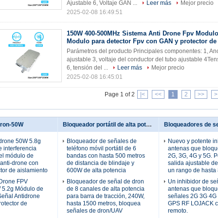
Ajustable 6, Voltaje GAN ...
Leer más
Mejor precio
2025-02-08 16:49:51
150W 400-500MHz Sistema Anti Drone Fpv Modulo
Modulo para detector Fpv con GAN y protector de
Parámetros del producto Principales componentes: 1, A
ajustable 3, voltaje del conductor del tubo ajustable 4Te
6, tensión del ...
Leer más
Mejor precio
2025-02-08 16:45:01
Page 1 of 2
|<
<<
1
2
>>
>
Dron-50W
Bloqueador portátil de alta potencia
-drone 50W 5.8g
Bloqueador de señales de
Nuevo y potente in
e interferencia
teléfono móvil portátil de 6
antenas que bloqu
el módulo de
bandas con hasta 500 metros
2G, 3G, 4G y 5G. P
 anti-drone con
de distancia de blindaje y
salida ajustable d
tor de aislamiento
600W de alta potencia
un rango de hasta
-Drone FPV
Bloqueador de señal de dron
Un inhibidor de se
5.2g Módulo de
de 8 canales de alta potencia
antenas que bloqu
eñal Antidrone
para barra de tracción, 240W,
señales 2G 3G 4G
otector de
hasta 1500 metros, bloquea
GPS RF LOJACK co
señales de dron/UAV
remoto.