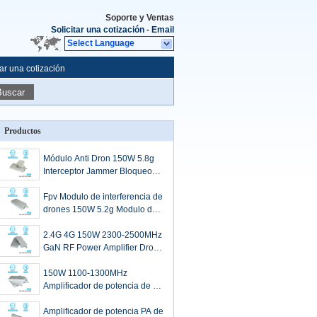
Soporte y Ventas
Solicitar una cotización
-
Email
Select Language
tar una cotización
Buscar
Productos
Módulo Anti Dron 150W 5.8g
Interceptor Jammer Bloqueo
Antidron con GAN y Protector
de Aislamiento
Fpv Modulo de interferencia de
drones 150W 5.2g Modulo de
interferencia de señal de
drones con GAN y protector
2.4G 4G 150W 2300-2500MHz
aislante
GaN RF Power Amplifier Drone
Contador Modulo para el
sistema anti-drone Mavic3 Fpv
150W 1100-1300MHz
Djis Autel Anti Fpv con
Amplificador de potencia de PA
protector de aislamiento
dispositivo de bloqueo de
señal anti-drone Fpv Uav
Amplificador de potencia PA de