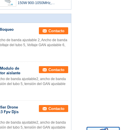
Drones módulo con GAN y
150W 900-1050MHz,
protector de aislamiento
dispositivo de bloqueo de
señal anti-drones, módulo para
drones FPV UAV con GAN y
protector de aislamiento
Bloqueo
Contacto
ncho de banda ajustable 2, Ancho de banda
Voltaje del tubo 5, Voltaje GAN ajustable 6,
 Modulo de
Contacto
tor aislante
ncho de banda ajustable2, ancho de banda
nsión del tubo 5, tensión del GAN ajustable
ier Drone
Contacto
3 Fpv Djis
ncho de banda ajustable2, ancho de banda
nsión del tubo 5, tensión del GAN ajustable