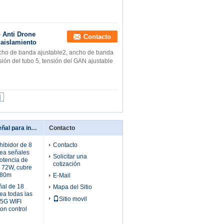
 Anti Drone
Contacto
 aislamiento
ncho de banda ajustable2, ancho de banda
nsión del tubo 5, tensión del GAN ajustable
|
Bloqueadores de señal para interiores
Contacto
hibidor de 8
Contacto
ea señales
Solicitar una
otencia de
cotización
e 72W, cubre
 80m
E-Mail
ñal de 18
Mapa del Sitio
ea todas las
Sitio movil
 5G WIFI
n control