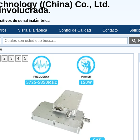
hnology ((China) Co., Ltd.
involucrada.
sitivos de señal inalámbrica
tros
Visita a la fábrica
Control de Calidad
Contacto
Solici
W
2
3
4
5