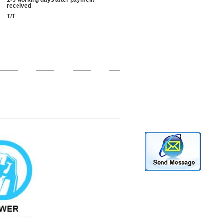
1-3 working days after payment
received
T/T