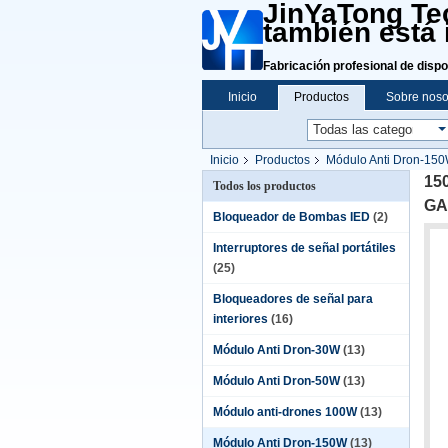
JinYaTong Tec
también está 
Fabricación profesional de dispo
Inicio
Productos
Sobre noso
Inicio
Productos
Módulo Anti Dron-15
aislamiento
15
Todos los productos
GAN
Bloqueador de Bombas IED
(2)
Interruptores de señal portátiles
(25)
Bloqueadores de señal para
interiores
(16)
Módulo Anti Dron-30W
(13)
Módulo Anti Dron-50W
(13)
Módulo anti-drones 100W
(13)
Módulo Anti Dron-150W
(13)