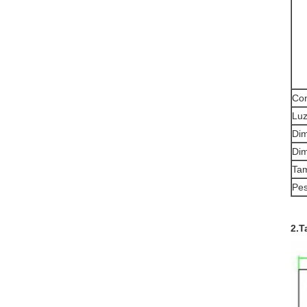
Con
Luz
Di
Dim
Tam
Pe
2.