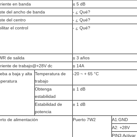
riente en banda
≤ 5 dB
ste del ancho de banda
- ¿ Qué?
ste del centro
- ¿ Qué?
ilitar el control
- ¿ Qué?
R de salida
≤ 3 años
riente de trabajo@+28V dc
≤ 14A
eba a baja y alta
Temperatura de
-20 ~ + 65 °C
peratura
trabajo
Obtenga
± 1 dB
estabilidad
Estabilidad de
± 1 dB
potencia
rto de alimentación
Puerto 7W2
A1:GND
A2: +28V
PIN3:Activar 