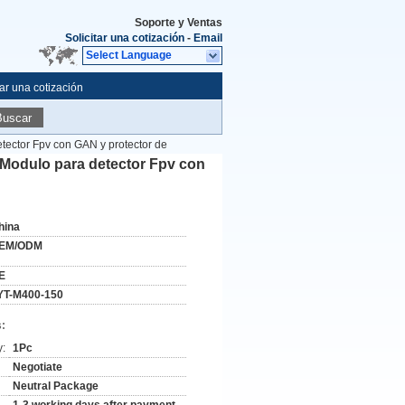
Soporte y Ventas
Solicitar una cotización
-
Email
Select Language
tar una cotización
Buscar
ector Fpv con GAN y protector de
Modulo para detector Fpv con
hina
EM/ODM
E
YT-M400-150
:
y:
1Pc
Negotiate
Neutral Package