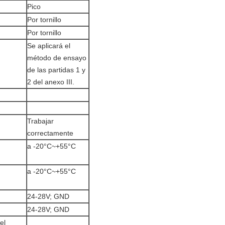
Pico
Por tornillo
Por tornillo
Se aplicará el
método de ensayo
de las partidas 1 y
2 del anexo III.
Trabajar
correctamente
a -20°C~+55°C
a -20°C~+55°C
24-28V; GND
24-28V; GND
el