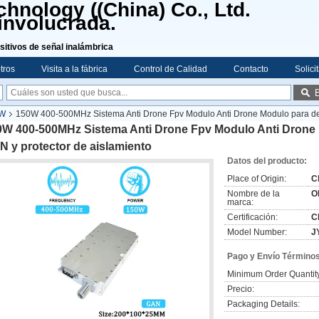
hnology ((China) Co., Ltd.
involucrada.
sitivos de señal inalámbrica
tros
Visita a la fábrica
Control de Calidad
Contacto
Solici
0W
150W 400-500MHz Sistema Anti Drone Fpv Modulo Anti Drone Modulo para det
0W 400-500MHz Sistema Anti Drone Fpv Modulo Anti Drone 
 y protector de aislamiento
Datos del producto:
Place of Origin:
C
Nombre de la
O
marca:
Certificación:
C
Model Number:
J
Pago y Envío Términos
Minimum Order Quantit
Precio:
Packaging Details: