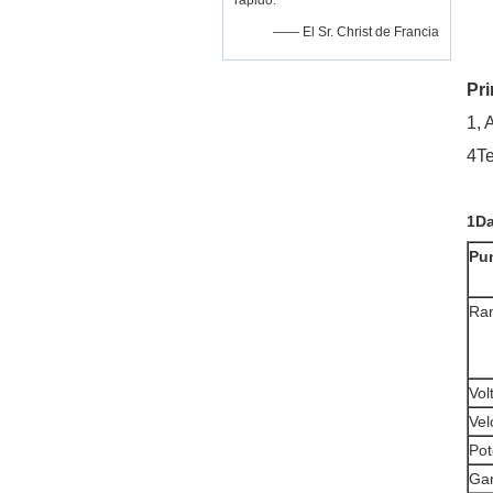
rápido.
—— El Sr. Christ de Francia
Pr
1, 
4Te
1Da
Pun
Ran
Vol
Vel
Pot
Ga