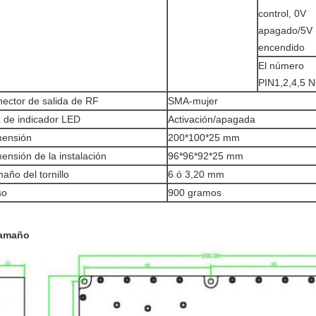
control, 0V
apagado/5V
encendido
El número
PIN1,2,4,5 
ector de salida de RF
SMA-mujer
 de indicador LED
Activación/apagada
mensión
200*100*25 mm
ensión de la instalación
96*96*92*25 mm
año del tornillo
6 ó 3,20 mm
so
900 gramos
Tamaño