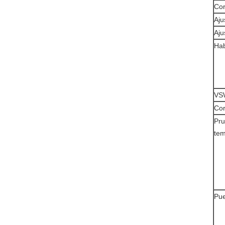
Cor
Aju
Aju
Hab
VSW
Cor
Pru
tem
Pue