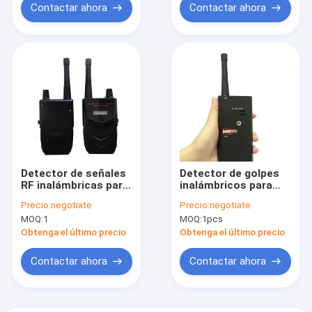
Contactar ahora
Contactar ahora
Detector de señales
Detector de golpes
RF inalámbricas para
inalámbricos para
detector de errores
GPS teléfono móvil
Precio:
negotiate
Precio:
negotiate
de cámaras espías
con cámara oculta
MOQ:
1
MOQ:
1pcs
inalámbrica
Obtenga el último precio
Obtenga el último precio
Contactar ahora
Contactar ahora