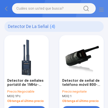
Detector De La Señal
(4)
Detector de señales
Detector de señal de
portátil de 1MHz-
teléfono móvil 800-
12GHz detecta
1000MHz 1800-
Precio:
Negociable
Precio:
negotiate
señales de teléfonos
2000MHz hasta 40
MOQ:
1Pc
MOQ:
1
móviles, GPS y
metros
cámaras
Obtenga el último precio
Obtenga el último precio