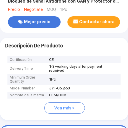
Bloqueo de Señal Antidrone con GAN y Protector de
Aislamiento
Precio：Negotiate
MOQ：1Pc
Mejor precio
Contactar ahora
Descripción De Producto
Certificación
CE
1-3 working days after payment
Delivery Time
received
Minimum Order
1Pc
Quantity
Model Number
JYT-G5.2-50
Nombre de la marca
OEM/ODM
Vea más