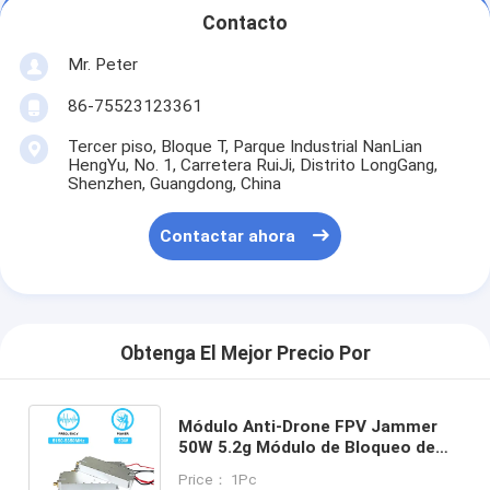
Contacto
Mr. Peter
86-75523123361
Tercer piso, Bloque T, Parque Industrial NanLian
HengYu, No. 1, Carretera RuiJi, Distrito LongGang,
Shenzhen, Guangdong, China
Contactar ahora
Obtenga El Mejor Precio Por
Módulo Anti-Drone FPV Jammer
50W 5.2g Módulo de Bloqueo de
Señal Antidrone con GAN y
Price： 1Pc
Protector de Aislamiento