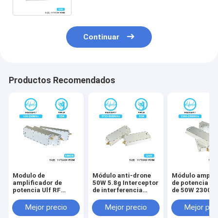
Continuar
Productos Recomendados
Modulo de
Módulo anti-drone
Módulo amplif
amplificador de
50W 5.8g Interceptor
de potencia R
potencia Ulf RF
de interferencia
de 50W 2300-
personalizable de
bloqueando el
2500MHz 2.4G
50W Modulo de 100-
módulo de
para sistema
Mejor precio
Mejor precio
Mejor pre
200MHz Contador de
interferencia anti-
antidrones, pa