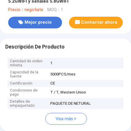
5.2GWIFI y señales 5.8GWIFI
Precio：negotiate
MOQ：1
Mejor precio
Contactar ahora
Descripción De Producto
Cantidad de orden
1
mínima
Capacidad de la
5000PCS/mes
fuente
Certificación
CE
Condiciones de
T / T, Western Union
pago
Detalles de
PAQUETE DE NETURAL
empaquetado
Vea más