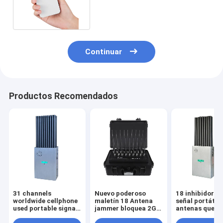
5.2GWIFI y señales 5.8GWIFI
Continuar
Productos Recomendados
31 channels
Nuevo poderoso
18 inhibidores
worldwide cellphone
maletín 18 Antena
señal portátil
used portable signal
jammer bloquea 2G,
antenas que
jammer blocks all 2G
3G, 4G, 5G, GPSL1,
bloquean WIFI 