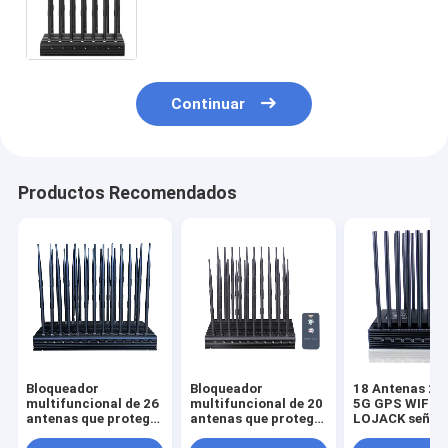
celulares, y GPS.WiFi.GPSL2-
L5.GPSL3-L4 con antenas de
ganancia de 2,0dBi más largas
Continuar
Productos Recomendados
Bloqueador
Bloqueador
18 Antenas 2G
multifuncional de 26
multifuncional de 20
5G GPS WIFI R
antenas que protege
antenas que protege
LOJACK señal
contra todas las
contra todas las
Interruptor co