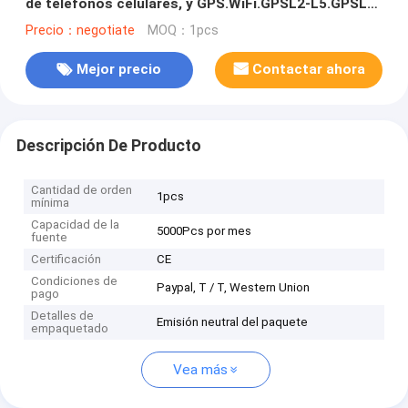
de teléfonos celulares, y GPS.WiFi.GPSL2-L5.GPSL3-
L4 con antenas de ganancia de 2,0dBi más largas
Precio：negotiate
MOQ：1pcs
Mejor precio
Contactar ahora
Descripción De Producto
Cantidad de orden
1pcs
mínima
Capacidad de la
5000Pcs por mes
fuente
Certificación
CE
Condiciones de
Paypal, T / T, Western Union
pago
Detalles de
Emisión neutral del paquete
empaquetado
Vea más