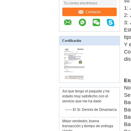
su
1:
Contacto
2:
3:
Es
ti
Certificación
Y e
Co
di
Es
No
Así que tengo el paquete y he
Se 
estado muy satisfecho con el
servicio que me ha dado
Ba
Ba
—— El Sr. Dennis de Dinamarca
Ba
Mejor vendedor, buena
Ba
transacción y tiempo de entrega