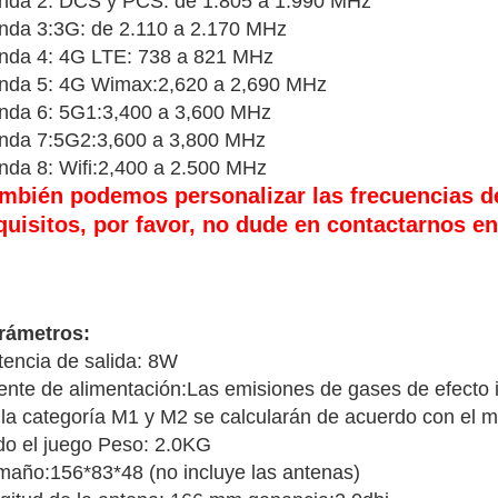
nda 2: DCS y PCS: de 1.805 a 1.990 MHz
nda 3:3G: de 2.110 a 2.170 MHz
nda 4: 4G LTE: 738 a 821 MHz
nda 5: 4G Wimax:2,620 a 2,690 MHz
nda 6: 5G1:3,400 a 3,600 MHz
nda 7:5G2:3,600 a 3,800 MHz
nda 8: Wifi:2,400 a 2.500 MHz
mbién podemos personalizar las frecuencias d
quisitos, por favor, no dude en contactarnos 
rámetros:
tencia de salida: 8W
ente de alimentación:
Las emisiones de gases de efecto 
 la categoría M1 y M2 se calcularán de acuerdo con el m
do el juego Peso: 2.0KG
maño:
156*83*48 (no incluye las antenas)