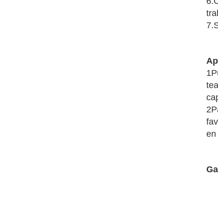
6.
tra
7.
Ap
1P
tea
ca
2P
fa
en
Ga