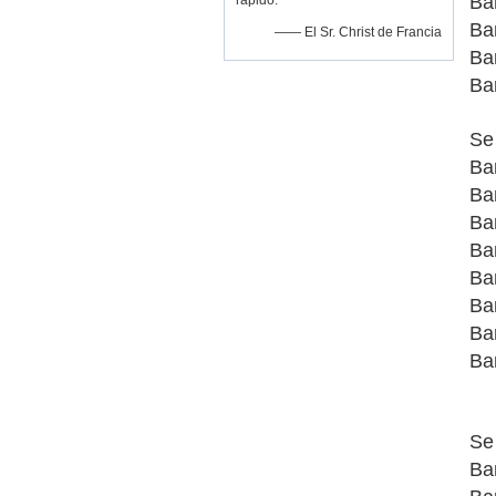
Ba
rápido.
Ba
—— El Sr. Christ de Francia
Ba
Ba
Se 
Ba
Ba
Ba
Ba
Ba
Ba
Ba
Ba
Se 
Ba