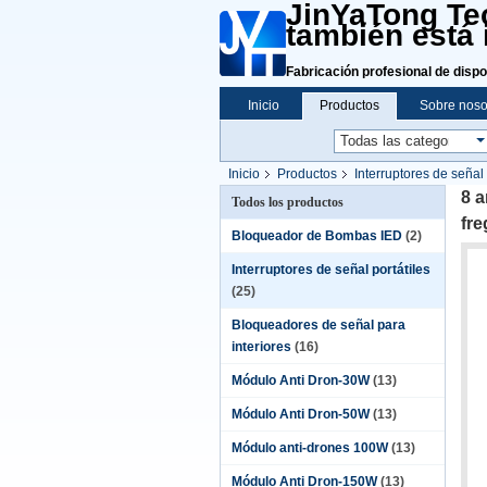
JinYaTong Tec
también está 
Fabricación profesional de dispo
Inicio
Productos
Sobre noso
Inicio
Productos
Interruptores de señal 
más grandes
8 a
Todos los productos
fre
Bloqueador de Bombas IED
(2)
Interruptores de señal portátiles
(25)
Bloqueadores de señal para
interiores
(16)
Módulo Anti Dron-30W
(13)
Módulo Anti Dron-50W
(13)
Módulo anti-drones 100W
(13)
Módulo Anti Dron-150W
(13)