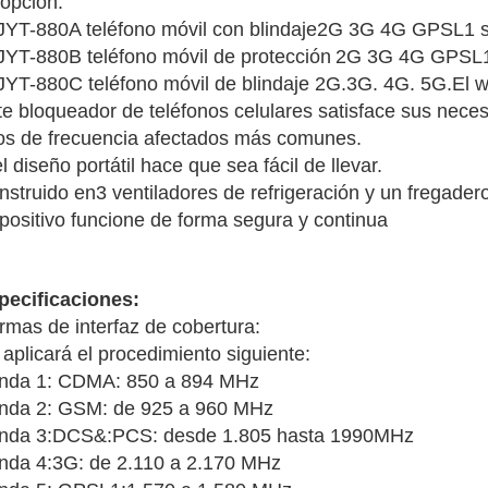
 opción.
 JYT-880A teléfono móvil con blindaje
2G 3G 4G GPSL1 s
 JYT-880B teléfono móvil de protección
2G 3G 4G GPSL1 s
 JYT-880C teléfono móvil de blindaje 2G.3G. 4G. 5G.
El wi
te bloqueador de teléfonos celulares satisface sus nece
pos de frecuencia afectados más comunes.
l diseño portátil hace que sea fácil de llevar.
nstruido en
3 ventiladores de refrigeración y un fregade
spositivo funcione de forma segura y continua
pecificaciones:
rmas de interfaz de cobertura:
aplicará el procedimiento siguiente:
nda 1: CDMA: 850 a 894 MHz
nda 2: GSM: de 925 a 960 MHz
nda 3:DCS&:PCS: desde 1.805 hasta 1990MHz
nda 4:3G: de 2.110 a 2.170 MHz