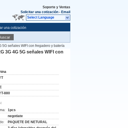
Soporte y Ventas
Solicitar una cotización
-
Email
Select Language
tar una cotización
Buscar
G 5G señales WIFI con fregadero y batería
 2G 3G 4G 5G señales WIFI con
hina
YT
E
YT-880
:
ima:
1pcs
negotiate
do:
PAQUETE DE NETURAL