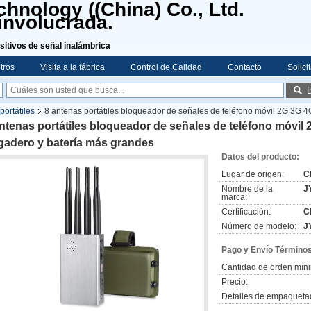
hnology ((China) Co., Ltd.
involucrada.
sitivos de señal inalámbrica
tros
Visita a la fábrica
Control de Calidad
Contacto
Solici
portátiles
8 antenas portátiles bloqueador de señales de teléfono móvil 2G 3G 4
ntenas portátiles bloqueador de señales de teléfono móvil
gadero y batería más grandes
Datos del producto:
Lugar de origen:
C
Nombre de la
J
marca:
Certificación:
C
Número de modelo:
J
Pago y Envío Términos
Cantidad de orden mín
Precio:
Detalles de empaqueta