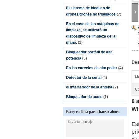
El sistema de bloqueo de
drones/drones no tripulados
(7)
En el caso de las máquinas de
limpieza, se utilizará un
dispositivo de limpieza de la
mano.
(1)
Bloqueador portátil de alta
potencia
(3)
Des
En las cárceles de alto poder
(4)
Ma
Detector de la señal
(4)
el interferidor de la antena
(2)
Co
Bloqueador de audio
(1)
8 
WI
Estoy en línea para chatear ahora
Est
pr