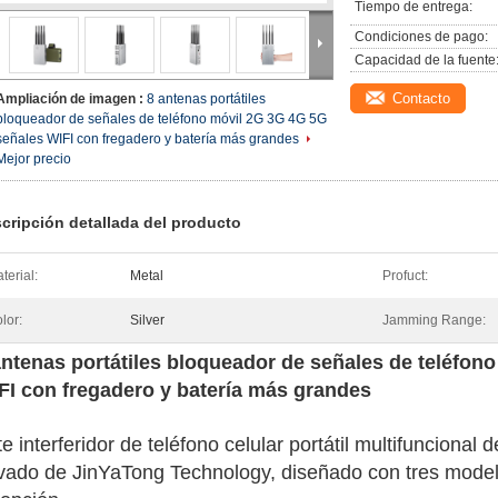
Tiempo de entrega:
Condiciones de pago:
Capacidad de la fuente
Contacto
Ampliación de imagen :
8 antenas portátiles
bloqueador de señales de teléfono móvil 2G 3G 4G 5G
señales WIFI con fregadero y batería más grandes
Mejor precio
cripción detallada del producto
terial:
Metal
Profuct:
lor:
Silver
Jamming Range:
antenas portátiles bloqueador de señales de teléfon
FI con fregadero y batería más grandes
e interferidor de teléfono celular portátil multifuncional
ivado de JinYaTong Technology, diseñado con tres modelo