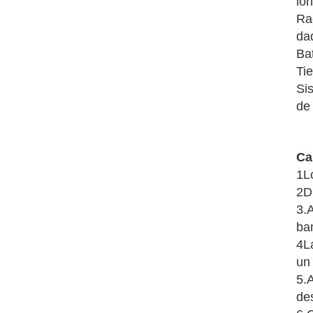
lo
Ra
da
Ba
Ti
Sis
de
Ca
1L
2Di
3.
A
ba
4L
un
5.
de