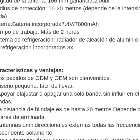
ngitud de la antena: 166 mm ganancia:2.0dbi
dius de protección: 10-20 metros (depende de la intensi
da)
tería:Batería incorporada
7.4V/7800mAh
empo de trabajo: Más de 2 horas
tema de refrigeración: radiador de aleación de aluminio d
 refrigeración incorporados 3x
racterísticas y ventajas:
os pedidos de ODM y OEM son bienvenidos.
seño pequeño, fácil de llevar.
poyar el
ajustar o apagar una sola banda sin influir en e
ndas.
a distancia de blindaje es de hasta 20 metros.
Depende de
 área determinada.
Antennas omnidireccionales externas todas las frecuenci
scendente solamente