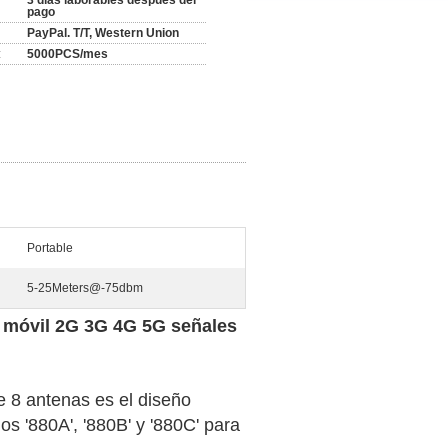
3 días laborables después del
pago
PayPal. T/T, Western Union
:
5000PCS/mes
Portable
5-25Meters@-75dbm
o móvil 2G 3G 4G 5G señales
 de 8 antenas es el diseño
s '880A', '880B' y '880C' para