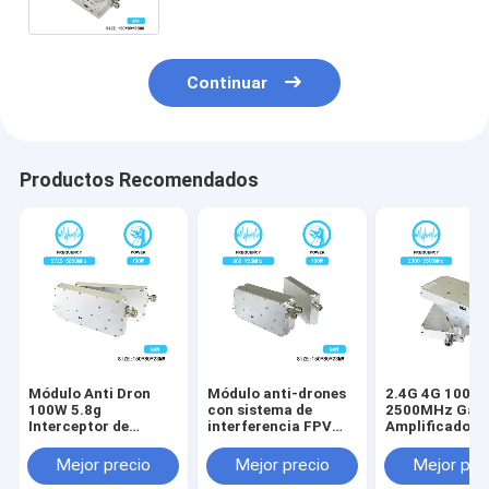
Continuar
Productos Recomendados
Módulo Anti Dron
Módulo anti-drones
2.4G 4G 100W 
100W 5.8g
con sistema de
2500MHz GaN
Interceptor de
interferencia FPV
Amplificador 
Inhibición
UAV de 100W 800-
potencia Modu
Bloqueador Antidron
950MHz con
contador de d
Mejor precio
Mejor precio
Mejor pre
con GAN y Protector
amplificador de
para el sistem