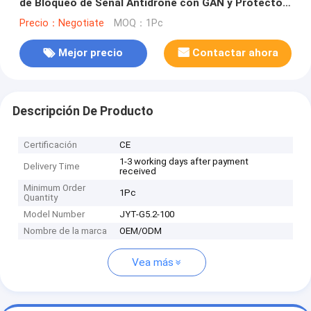
de Bloqueo de Señal Antidrone con GAN y Protector
de Aislamiento
Precio：Negotiate
MOQ：1Pc
Mejor precio
Contactar ahora
Descripción De Producto
Certificación
CE
1-3 working days after payment
Delivery Time
received
Minimum Order
1Pc
Quantity
Model Number
JYT-G5.2-100
Nombre de la marca
OEM/ODM
Vea más