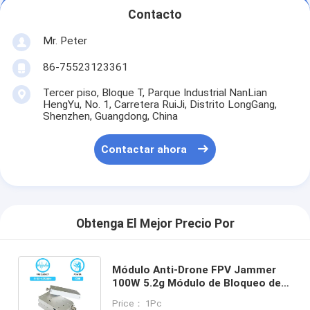
Contacto
Mr. Peter
86-75523123361
Tercer piso, Bloque T, Parque Industrial NanLian
HengYu, No. 1, Carretera RuiJi, Distrito LongGang,
Shenzhen, Guangdong, China
Contactar ahora
Obtenga El Mejor Precio Por
Módulo Anti-Drone FPV Jammer
100W 5.2g Módulo de Bloqueo de
Señal Antidrone con GAN y
Price： 1Pc
Protector de Aislamiento