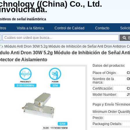
hnology ((China) Co., Ltd.
involucrada.
sitivos de señal inalámbrica
tros
Visita a la fábrica
Control de Calidad
Contacto
Solici
W
Módulo Anti Dron 30W 5.2g Módulo de Inhibición de Señal Anti Dron Antidron C
dulo Anti Dron 30W 5.2g Módulo de Inhibición de Señal An
tector de Aislamiento
Datos del producto:
Place of Origin:
C
Nombre de la
O
marca:
Certificación:
C
Model Number:
J
Pago y Envío Términos
Minimum Order Quantit
Precio:
Packaging Details: