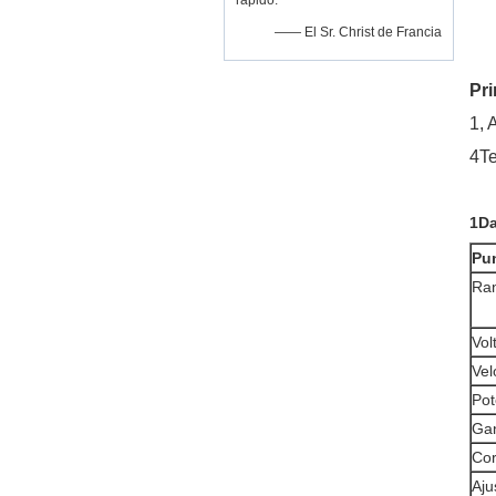
rápido.
—— El Sr. Christ de Francia
Pr
1, 
4Te
1Da
Pun
Ran
Vol
Vel
Pot
Ga
Cor
Aju