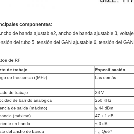
incipales componentes:
Ancho de banda ajustable
2, ancho de banda ajustable 3, voltaje
nsión del tubo 5, tensión del GAN ajustable 6, tensión del GAN
tos de.RF
to de trabajo
Especificación.
go de frecuencia ((MHz)
Las demás
tado de trabajo
28 V
ocidad de barrido analógica
250 KHz
encia de salida (máximo)
≥ 44 dBm
nancia (máximo)
47 ± 1 dB
riente en banda
≤ 3 dB
ste del ancho de banda
- ¿ Qué?