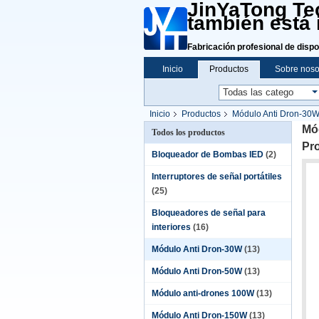
JinYaTong Tec
también está 
Fabricación profesional de dispo
Inicio
Productos
Sobre noso
Inicio
Productos
Módulo Anti Dron-30
Mó
Todos los productos
Pro
Bloqueador de Bombas IED
(2)
Interruptores de señal portátiles
(25)
Bloqueadores de señal para
interiores
(16)
Módulo Anti Dron-30W
(13)
Módulo Anti Dron-50W
(13)
Módulo anti-drones 100W
(13)
Módulo Anti Dron-150W
(13)