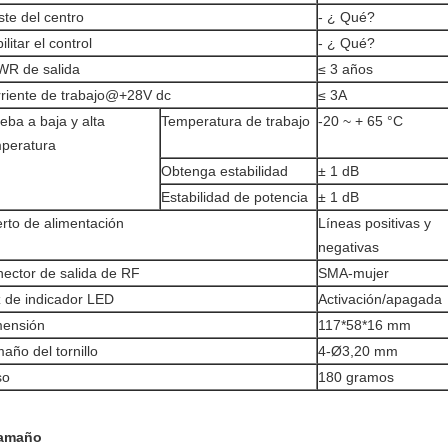
ste del centro
- ¿ Qué?
ilitar el control
- ¿ Qué?
R de salida
≤ 3 años
riente de trabajo@+28V dc
≤ 3A
eba a baja y alta
Temperatura de trabajo
-20 ~ + 65 °C
peratura
Obtenga estabilidad
± 1 dB
Estabilidad de potencia
± 1 dB
rto de alimentación
Líneas positivas y
negativas
ector de salida de RF
SMA-mujer
 de indicador LED
Activación/apagada
mensión
117*58*16 mm
año del tornillo
4-Ø3,20 mm
so
180 gramos
Tamaño