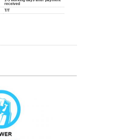
1-3 working days after payment
received
T/T