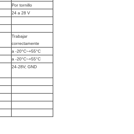
Por tornillo
24 a 28 V
Trabajar
correctamente
a -20°C~+55°C
a -20°C~+55°C
24-28V; GND