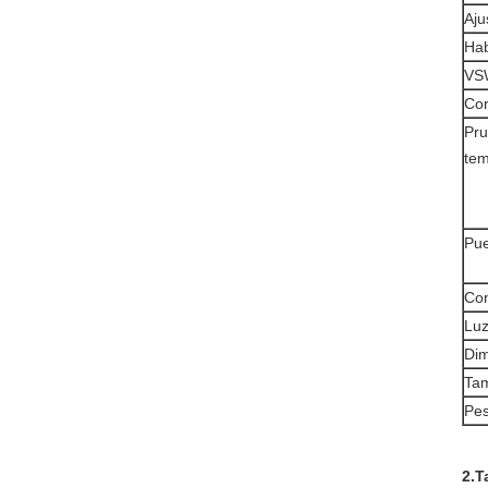
Aju
Hab
VSW
Cor
Pru
tem
Pue
Con
Luz
Di
Tam
Pe
2.