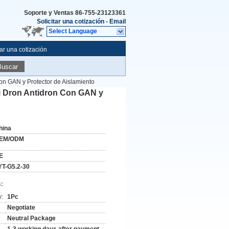
Soporte y Ventas
86-755-23123361
Solicitar una cotización
-
Email
Select Language
tar una cotización
Buscar
on GAN y Protector de Aislamiento
ti Dron Antidron Con GAN y
hina
EM/ODM
E
YT-G5.2-30
:
y:
1Pc
Negotiate
Neutral Package