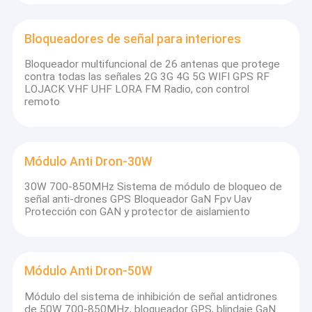
Módulo anti-drones 100W
nuestros productos están diseñados con estándares exigentes,
centrándonos en el rendimiento, la fiabilidad, la facilidad de uso
y la rentabilidad. Utilizando las últimas y más avanzadas
Bloqueadores de señal para interiores
Módulo Anti Dron-150W
tecnologías.
Bloqueador multifuncional de 26 antenas que protege
El sistema de bloqueo de drones/drones no tripulados
4. Precios competitivos: hemos trabajado muy duro para mejorar
contra todas las señales 2G 3G 4G 5G WIFI GPS RF
nuestra productividad, garantizando al mismo tiempo una alta
LOJACK VHF UHF LORA FM Radio, con control
calidad. Los precios de nuestros diversos productos son los más
En el caso de las máquinas de limpieza, se utilizará un dispos
remoto
competitivos del mercado.
Bloqueador portátil de alta potencia
5. Garantía de satisfacción del 100%, servicio al cliente y soporte
técnico oportunos , sin pedido mínimo.
Módulo Anti Dron-30W
En las cárceles de alto poder
¿Dónde estamos ubicados?
Dirección:
Tercer piso, Bloque T, Parque Industrial NanLian
30W 700-850MHz Sistema de módulo de bloqueo de
Detector de la señal
HengYu, No.1, Carretera RuiJi, Distrito LongGang, Shenzhen,
señal anti-drones GPS Bloqueador GaN Fpv Uav
Guangdong, China
Protección con GAN y protector de aislamiento
el interferidor de la antena
¡Somos un fabricante verificado por SGS!
Bloqueador de audio
Módulo Anti Dron-50W
Módulo del sistema de inhibición de señal antidrones
de 50W 700-850MHz, bloqueador GPS, blindaje GaN