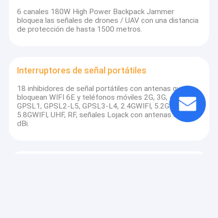
6 canales 180W High Power Backpack Jammer
bloquea las señales de drones / UAV con una distancia
de protección de hasta 1500 metros.
Interruptores de señal portátiles
18 inhibidores de señal portátiles con antenas que
bloquean WIFI 6E y teléfonos móviles 2G, 3G, 4G, 5G y
GPSL1, GPSL2-L5, GPSL3-L4, 2.4GWIFI, 5.2GWIFI,
5.8GWIFI, UHF, RF, señales Lojack con antenas de 2.5
dBi.
Bloqueadores de señal para interiores
16 Antenas 2G 3G 4G 5G WIFI Lojack GPSL1
RF(315/433/868) Inhibidor de Escritorio