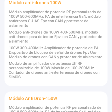
Módulo anti-drones 100W
Módulo amplificador de potencia RF personalizado de
100W 500-600MHz, PA de interferencia GaN, módulo
antidrones C-UAS Fpv con GAN y protector de
aislamiento
Módulo anti-drones de 100W 400-500MHz, módulo
anti-drones para detector Fpv con GAN y protector de
aislamiento
100W 300-400MHz Amplificador de potencia de PA
Dispositivo de bloqueo de señal de drones Fpv Uav
Modulo de drones con GAN y protector de aislamiento
Modulo de amplificador de potencia Ulf RF
personalizable de 100W Modulo de 100-200MHz
Contador de drones anti-interferencia de drones con
SIMOS
Inicio
¿Quiénes somos?
JinYaTong Technology (China) Co., Ltd es un desarrollador,
Productos
Módulo Anti Dron-150W
fabricante y revendedor de dispositivos de inhibición de
señal. Proporcionamos productos de comunicación de señal
Sobre nosotros
Módulo amplificador de potencia RF personalizado de
inalámbrica como
inhibidor de prisiones
,
inhibidor de
mochila
,
inhibidor de bombas
,
inhibidor de drones/UAV
,
inhibidor