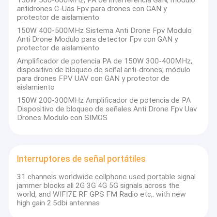
150W 500-600MHz, PA de interferencia GaN, módulo
antidrones C-Uas Fpv para drones con GAN y
de teléfonos móviles
,
inhibidor de GPS
,
inhibidor de
Visita a la fábrica
protector de aislamiento
wifi
,
vehicular
inhibidor
,detector de señal
inalámbrica ,
amplificadores de señal
y
rastreadores GPS
para
150W 400-500MHz Sistema Anti Drone Fpv Modulo
Control de Calidad
todo el mundo.
Anti Drone Modulo para detector Fpv con GAN y
protector de aislamiento
Contacto
Amplificador de potencia PA de 150W 300-400MHz,
¿Por qué elegirnos?
dispositivo de bloqueo de señal anti-drones, módulo
Solicitar una cotización
1. Buen equipo de I+D: nos hemos centrado en el sistema
para drones FPV UAV con GAN y protector de
inteligente de blindaje para prisiones, el sistema de inhibición de
aislamiento
comunicaciones antiterroristas y el sistema de seguridad
150W 200-300MHz Amplificador de potencia de PA
antiterrorista durante más de cinco años, realizando la I+D y la
Dispositivo de bloqueo de señales Anti Drone Fpv Uav
instalación de sistemas de detección e inhibición de
Bloqueador de Bombas IED
Drones Modulo con SIMOS
comunicaciones de alta gama para todo el mundo. La empresa
cuenta con un sólido equipo de I+D, reconocido como pionero
Interruptores de señal portátiles
en la investigación en el campo del blindaje electrónico y las
contramedidas electrónicas.
Interruptores de señal portátiles
Bloqueadores de señal para interiores
2. Estricto control de calidad: nuestros productos han sido
acreditados como de la más alta calidad y los más confiables de
31 channels worldwide cellphone used portable signal
Módulo Anti Dron-30W
la industria. Hemos vendido nuestros dispositivos a más de 80
jammer blocks all 2G 3G 4G 5G signals across the
países y regiones, lo que tiene una mayor cuota de mercado en
world, and WIFI7E RF GPS FM Radio etc,. with new
los países asiáticos, Oriente Medio, Gran Bretaña y Francia.
Módulo Anti Dron-50W
high gain 2.5dbi antennas
3. Nuestro lema es Calidad, Integridad y Profesionalismo: todos